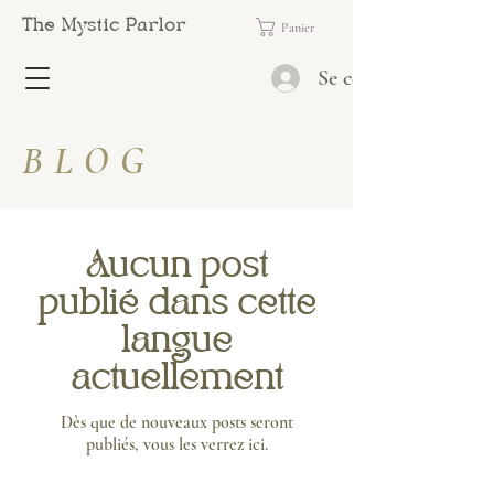
The Mystic Parlor
Panier
Se connecter
BLOG
Aucun post
publié dans cette
langue
actuellement
Dès que de nouveaux posts seront
publiés, vous les verrez ici.